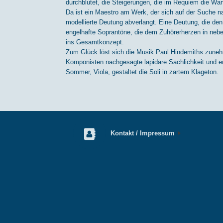
durchblutet, die Steigerungen, die im Requiem die Wan
Da ist ein Maestro am Werk, der sich auf der Suche n
modellierte Deutung abverlangt. Eine Deutung, die d
engelhafte Soprantöne, die dem Zuhörerherzen in nebelg
ins Gesamtkonzept.
Zum Glück löst sich die Musik Paul Hindemiths zuneh
Komponisten nachgesagte lapidare Sachlichkeit und e
Sommer, Viola, gestaltet die Soli in zartem Klageton.
Kontakt / Impressum