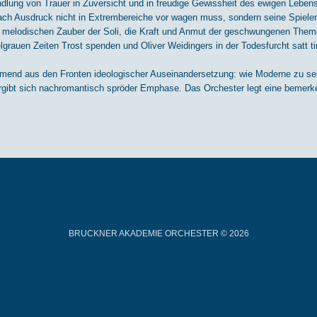
dlung von Trauer in Zuversicht und in freudige Gewissheit des ewigen Lebens
ach Ausdruck nicht in Extrembereiche vor wagen muss, sondern seine Spieler 
en melodischen Zauber der Soli, die Kraft und Anmut der geschwungenen Them
rauen Zeiten Trost spenden und Oliver Weidingers in der Todesfurcht satt tim
mend aus den Fronten ideologischer Auseinandersetzung: wie Moderne zu sein
rgibt sich nachromantisch spröder Emphase. Das Orchester legt eine bemerke
BRUCKNER AKADEMIE ORCHESTER © 2026