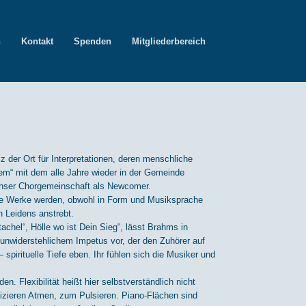
n
Kontakt
Spenden
Mitgliederbereich
 der Ort für Interpretationen, deren menschliche
em“ mit dem alle Jahre wieder in der Gemeinde
chser Chorgemeinschaft als Newcomer.
ide Werke werden, obwohl in Form und Musiksprache
n Leidens anstrebt.
achel“, Hölle wo ist Dein Sieg“, lässt Brahms in
unwiderstehlichem Impetus vor, der den Zuhörer auf
 spirituelle Tiefe eben. Ihr fühlen sich die Musiker und
. Flexibilität heißt hier selbstverständlich nicht
sizieren Atmen, zum Pulsieren. Piano-Flächen sind