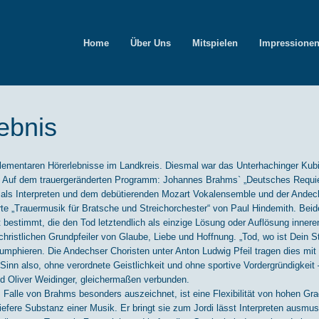
Home
Über Uns
Mitspielen
Impressione
ebnis
elementaren Hörerlebnisse im Landkreis. Diesmal war das Unterhachinger Kubiz
lte. Auf dem trauergeränderten Programm: Johannes Brahms` „Deutsches Requi
als Interpreten und dem debütierenden Mozart Vokalensemble und der Ande
rte „Trauermusik für Bratsche und Streichorchester“ von Paul Hindemith. Be
bestimmt, die den Tod letztendlich als einzige Lösung oder Auflösung innere
ristlichen Grundpfeiler von Glaube, Liebe und Hoffnung. „Tod, wo ist Dein St
mphieren. Die Andechser Choristen unter Anton Ludwig Pfeil tragen dies mit 
Sinn also, ohne verordnete Geistlichkeit und ohne sportive Vordergründigkeit –
d Oliver Weidinger, gleichermaßen verbunden.
alle von Brahms besonders auszeichnet, ist eine Flexibilität von hohen Graden
iefere Substanz einer Musik. Er bringt sie zum Jordi lässt Interpreten ausmu