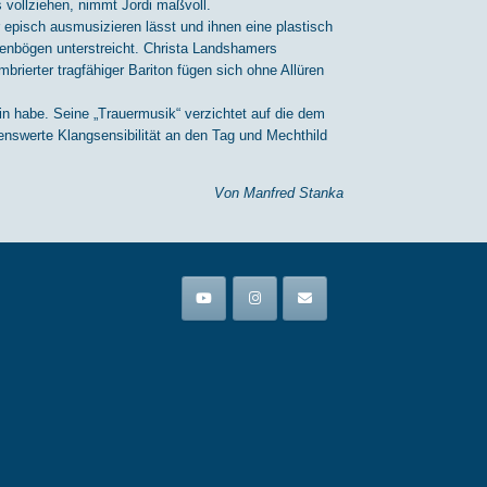
 vollziehen, nimmt Jordi maßvoll.
episch ausmusizieren lässt und ihnen eine plastisch
enbögen unterstreicht. Christa Landshamers
brierter tragfähiger Bariton fügen sich ohne Allüren
 habe. Seine „Trauermusik“ verzichtet auf die dem
nswerte Klangsensibilität an den Tag und Mechthild
Von Manfred Stanka