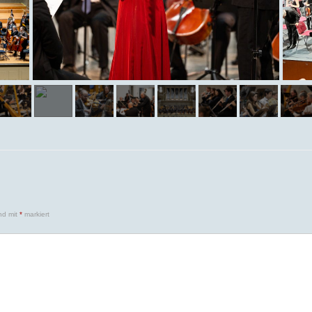
ind mit
*
markiert